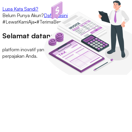
Lupa Kata Sandi?
Belum Punya Akun?
Daftar disini
#LewatKamiAja
•
#TerimaBeres
Selamat datang di
Tax Point
platform inovatif yang mengubah pengalaman konsultasi
perpajakan Anda.