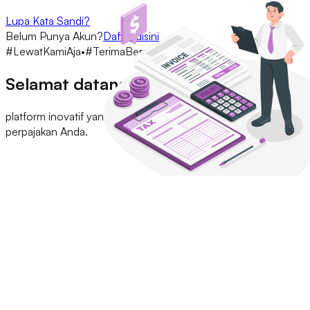
Lupa Kata Sandi?
Belum Punya Akun?
Daftar disini
#LewatKamiAja
•
#TerimaBeres
Selamat datang di
Tax Point
platform inovatif yang mengubah pengalaman konsultasi
perpajakan Anda.